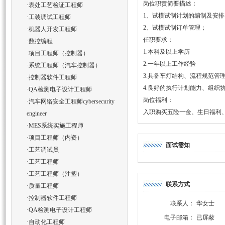
岗位职责简要描述：
·
表处工艺检证工程师
1、试模试制计划的编制及安排
·
工装调试工程师
2、试模试制订单管理；
·
机器人开发工程师
任职要求：
·
数控编程
1.本科及以上学历
·
项目工程师（控制器）
2.一年以上工作经验
·
系统工程师（汽车控制器）
3.具备车灯结构、流程规范
·
控制器软件工程师
4.良好的执行计划能力、组织
·
QA检测电子设计工程师
岗位福利：
·
汽车网络安全工程师cybersecurity
入职购买五险一金、生日福利
engineer
·
MES系统实施工程师
·
项目工程师（内资）
面试需知
·
工艺调试员
·
工艺工程师
·
工艺工程师（注塑）
联系方式
·
质量工程师
·
控制器软件工程师
联系人：
华女士
·
QA检测电子设计工程师
电子邮箱：
已屏蔽
·
自动化工程师